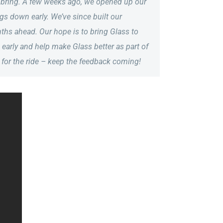
u bring. A few weeks ago, we opened up our
gs down early. We’ve since built our
hs ahead. Our hope is to bring Glass to
n early and help make Glass better as part of
 for the ride – keep the feedback coming!