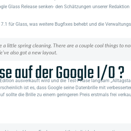
oogle Glass Release senken- den Schätzungen unserer Redaktion z
17.1 für Glass, was weitere Bugfixes behebt und die Verwaltung
little spring cleaning. There are a couple cool things to n
’ve also got a new layout.
se auf der Google I/O ?
Edition ausverkauft wird und die Test-Phase langsam „Alltagsta
Wahrscheinlich ist es, dass Google seine Datenbrille mit verbes
f sollte die Brille zu einem geringeren Preis erstmals frei verk