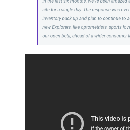
In the last six months, we’ve been amazed 
site for a single day. The response was ove
inventory back up and plan to continue to 
new Explorers, like optometrists, sports love
our open beta, ahead of a wider consumer l