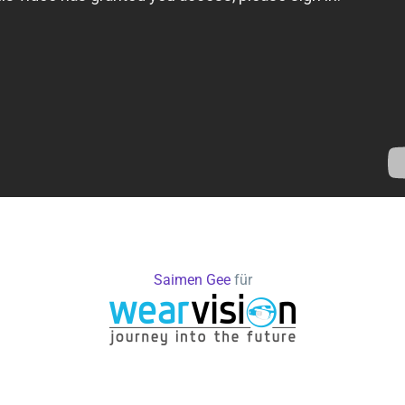
Saimen Gee
für