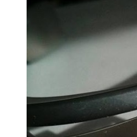
Zeige
grösseres
Bild