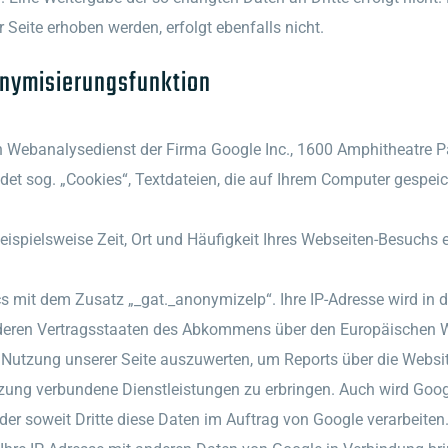
eite erhoben werden, erfolgt ebenfalls nicht.
onymisierungsfunktion
nen Webanalysedienst der Firma Google Inc., 1600 Amphitheatre
et sog. „Cookies“, Textdateien, die auf Ihrem Computer gespeic
ispielsweise Zeit, Ort und Häufigkeit Ihres Webseiten-Besuchs e
s mit dem Zusatz „_gat._anonymizeIp“. Ihre IP-Adresse wird in 
nderen Vertragsstaaten des Abkommens über den Europäischen W
e Nutzung unserer Seite auszuwerten, um Reports über die Webs
tzung verbundene Dienstleistungen zu erbringen. Auch wird Goog
der soweit Dritte diese Daten im Auftrag von Google verarbeiten