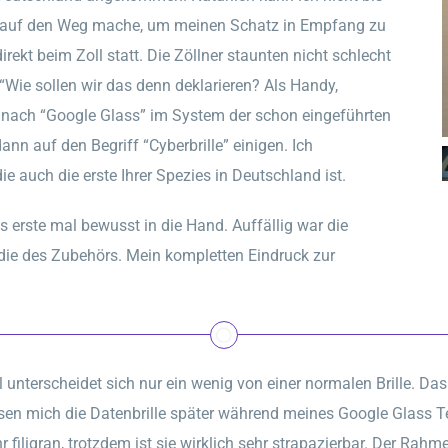
t auf den Weg mache, um meinen Schatz in Empfang zu
kt beim Zoll statt. Die Zöllner staunten nicht schlecht
Wie sollen wir das denn deklarieren? Als Handy,
he nach “Google Glass” im System der schon eingeführten
ann auf den Begriff “Cyberbrille” einigen. Ich
e auch die erste Ihrer Spezies in Deutschland ist.
rste mal bewusst in die Hand. Auffällig war die
die des Zubehörs. Mein kompletten Eindruck zur
hl unterscheidet sich nur ein wenig von einer normalen Brille. Da
iesen mich die Datenbrille später während meines Google Glass 
ehr filigran, trotzdem ist sie wirklich sehr strapazierbar. Der Rah