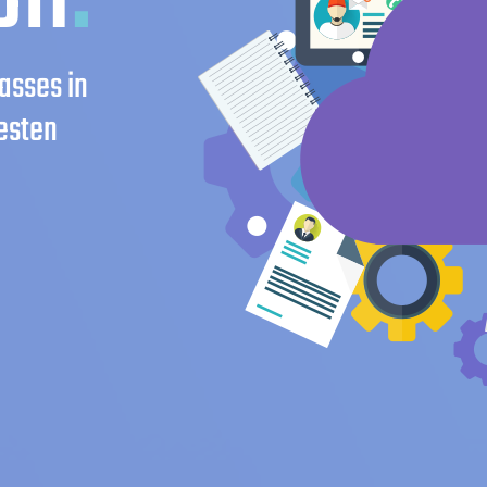
asses in
esten