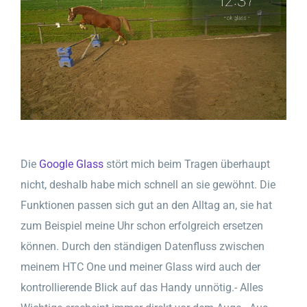
Die
Google Glass
stört mich beim Tragen überhaupt
nicht, deshalb habe mich schnell an sie gewöhnt. Die
Funktionen passen sich gut an den Alltag an, sie hat
zum Beispiel meine Uhr schon erfolgreich ersetzen
können. Durch den ständigen Datenfluss zwischen
meinem HTC One und meiner Glass wird auch der
kontrollierende Blick auf das Handy unnötig.- Alles