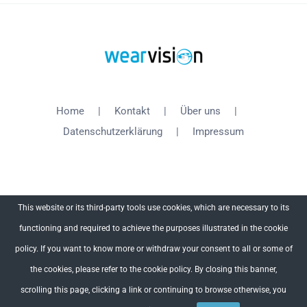
Home
Kontakt
Über uns
Datenschutzerklärung
Impressum
This website or its third-party tools use cookies, which are necessary to its
functioning and required to achieve the purposes illustrated in the cookie
Copyright 2012 - 2018 WearVision | All Rights Reserved
policy. If you want to know more or withdraw your consent to all or some of
the cookies, please refer to the cookie policy. By closing this banner,
Facebook
X
YouTube
scrolling this page, clicking a link or continuing to browse otherwise, you