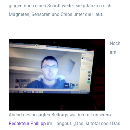
gingen noch einen Schritt weiter, sie pflanzten sich
Magneten, Sensoren und Chips unter die Haut.
Noch
am
Abend des besagten Beitrags war ich mit unserem
Redakteur Phillipp
im Hangout. „Das ist total cool! Das