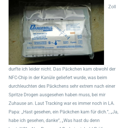
Zoll
durfte ich leider nicht. Das Päckchen kam obwohl der
NFC-Chip in der Kanüle geliefert wurde, was beim
durchleuchten des Päckchens sehr extrem nach einer
Spritze Drogen ausgesehen haben muss, bei mir
Zuhause an. Laut Tracking war es immer noch in LA.
Papa: „Hast gesehen, ein Päckchen kam für dich.“, „Ja,
habe ich gesehen, danke“, „Was hast du denn