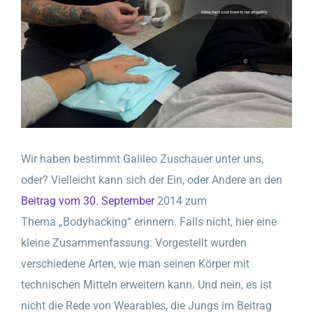
Bild
Wir haben bestimmt Galileo Zuschauer unter uns,
oder? Vielleicht kann sich der Ein, oder Andere an den
Beitrag vom 30. September
2014 zum
Thema „Bodyhacking“ erinnern. Falls nicht, hier eine
kleine Zusammenfassung: Vorgestellt wurden
verschiedene Arten, wie man seinen Körper mit
technischen Mitteln erweitern kann. Und nein, es ist
nicht die Rede von Wearables, die Jungs im Beitrag