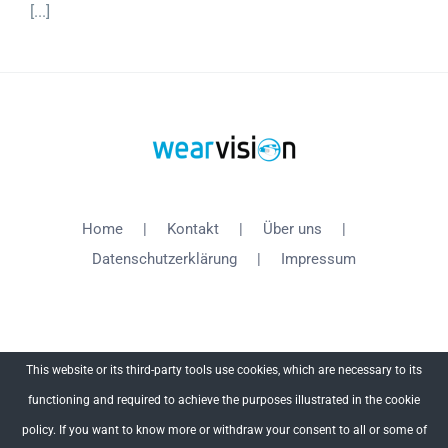
[...]
Home
Kontakt
Über uns
Datenschutzerklärung
Impressum
This website or its third-party tools use cookies, which are necessary to its
functioning and required to achieve the purposes illustrated in the cookie
Copyright 2012 - 2018 WearVision | All Rights Reserved
policy. If you want to know more or withdraw your consent to all or some of