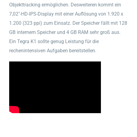
Objekttracking ermöglichen. Desweiteren kommt ein
7,02″-HD-IPS-Display mit einer Auflösung von 1.920 x
1.200 (323 ppi) zum Einsatz. Der Speicher fällt mit 128
GB internem Speicher und 4 GB RAM sehr groß aus.
Ein Tegra K1 sollte genug Leistung für die
rechenintensiven Aufgaben bereitstellen.