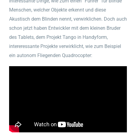
interessante Dinge, wie zum einen “Führer” für blinde
Menschen, welcher Objekte erkennt und diese
Akustisch dem Blinden nennt, verwirklichen. Doch auch
schon jetzt haben Entwickler mit dem kleinen Bruder
des Tablets, dem Projekt Tango in Handyform,
intereressante Projekte verwirklicht, wie zum Beispiel
ein autonom Fliegenden Quadrocopter: