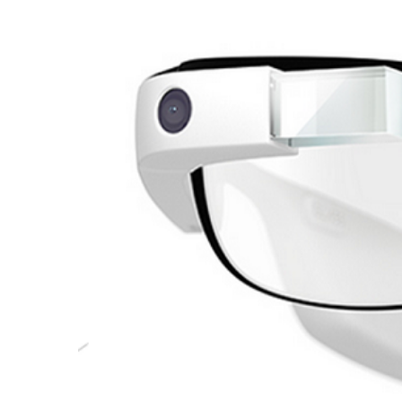
Zeige
grösseres
Bild