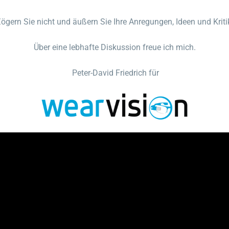
ögern Sie nicht und äußern Sie Ihre Anregungen, Ideen und Kriti
Über eine lebhafte Diskussion freue ich mich.
Peter-David Friedrich für