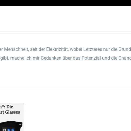
er Menschheit, seit der Elektrizität, wobei Letzteres nur die Gru
er gibt, mache ich mir Gedanken über das Potenzial und die Chan