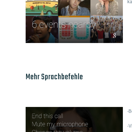
ka
Mehr Sprachbefehle
-B
-V