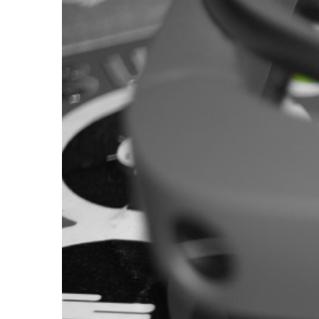
Zeige
grösseres
Bild