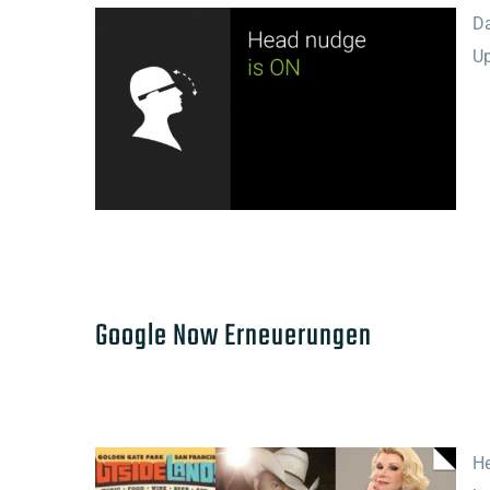
Da
Up
Google Now Erneuerungen
He