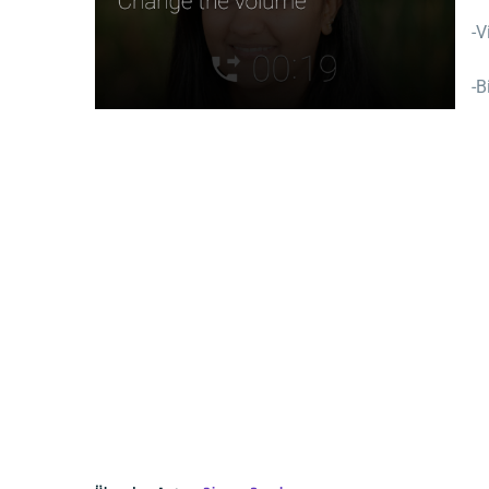
-V
-B