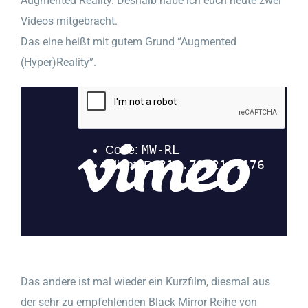
Augmented Reality. Deshalb habe ich euch heute zwei
Videos mitgebracht.
Das eine heißt mit gutem Grund “Augmented
(Hyper)Reality”.
Das andere ist mal wieder ein Kurzfilm, diesmal aus
der sehr zu empfehlenden Black Mirror Reihe von