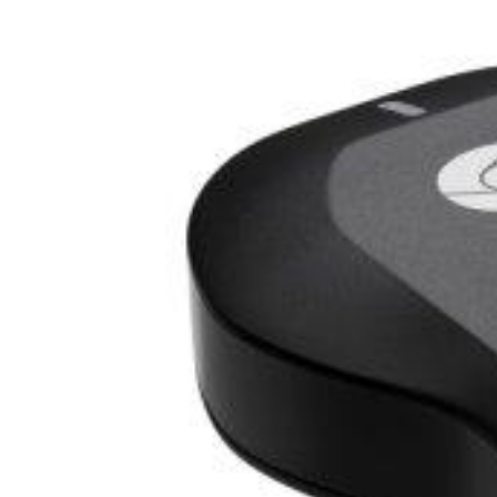
Zeige
grösseres
Bild