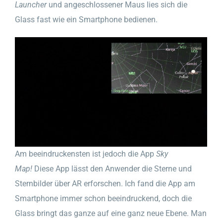
Launcher
und angeschlossener Maus lies sich die
Glass fast wie ein Smartphone bedienen.
Am beeindruckensten ist jedoch die App
Sky
Map!
Diese App lässt den Anwender die Sterne und
Sternbilder über AR erforschen. Ich fand die App am
Smartphone immer schon beeindruckend, doch die
Glass bringt das ganze auf eine ganz neue Ebene. Man