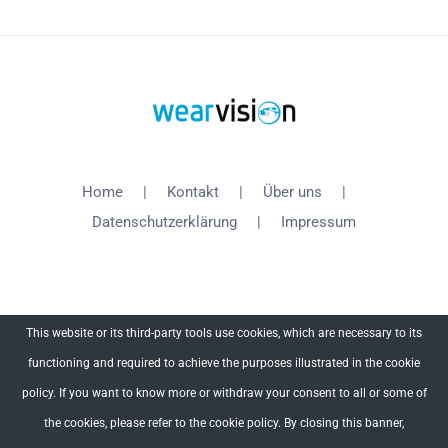
Home
Kontakt
Über uns
Datenschutzerklärung
Impressum
This website or its third-party tools use cookies, which are necessary to its
functioning and required to achieve the purposes illustrated in the cookie
Copyright 2012 - 2018 WearVision | All Rights Reserved
policy. If you want to know more or withdraw your consent to all or some of
the cookies, please refer to the cookie policy. By closing this banner,
Facebook
X
YouTube