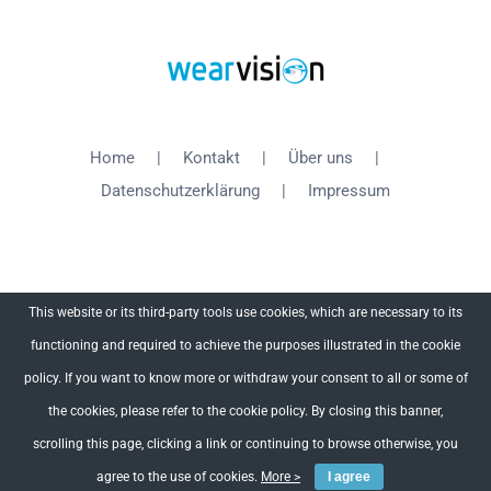
Home
Kontakt
Über uns
Datenschutzerklärung
Impressum
This website or its third-party tools use cookies, which are necessary to its
functioning and required to achieve the purposes illustrated in the cookie
Copyright 2012 - 2018 WearVision | All Rights Reserved
policy. If you want to know more or withdraw your consent to all or some of
the cookies, please refer to the cookie policy. By closing this banner,
Facebook
X
YouTube
scrolling this page, clicking a link or continuing to browse otherwise, you
agree to the use of cookies.
More >
I agree